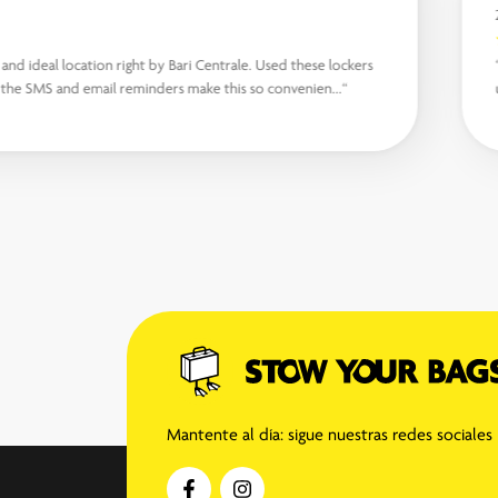
and ideal location right by Bari Centrale. Used these lockers
 the SMS and email reminders make this so convenien...“
Mantente al día: sigue nuestras redes sociales