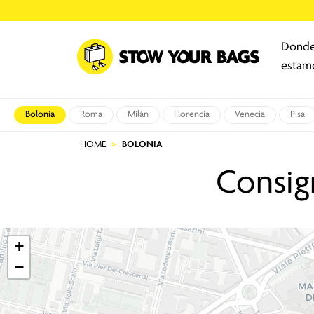
Dond
estam
Bolonia
Roma
Milán
Florencia
Venecia
Pisa
HOME
BOLONIA
Consig
+
−