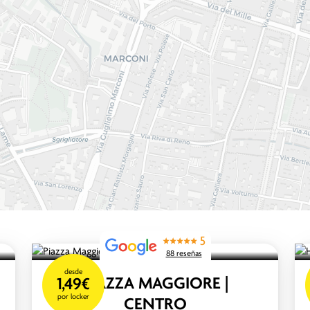
5
88 reseñas
desde
PIAZZA MAGGIORE |
1,49€
por locker
CENTRO