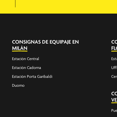
CONSIGNAS DE EQUIPAJE EN
CO
MILÁN
F
Estación Central
Est
Estación Cadorna
Uff
Estación Porta Garibaldi
Cen
Duomo
CO
VE
Pue