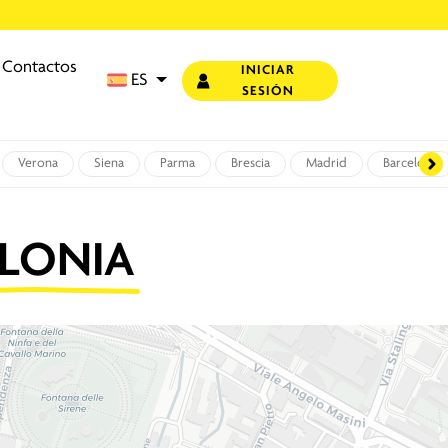
Contactos
INICIAR
ES
SESIÓN
Verona
Siena
Parma
Brescia
Madrid
Barcelona
LONIA