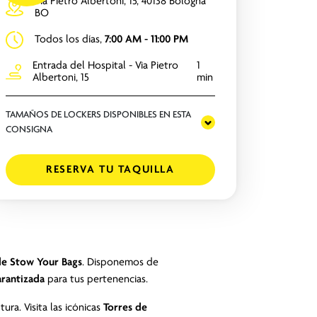
Via Pietro Albertoni, 15, 40138 Bologna
BO
Todos los días,
7:00 AM - 11:00 PM
Entrada del Hospital - Via Pietro
1
Albertoni, 15
min
TAMAÑOS DE LOCKERS DISPONIBLES EN ESTA
CONSIGNA
RESERVA TU TAQUILLA
 de Stow Your Bags
. Disponemos de
arantizada
para tus pertenencias.
ra. Visita las icónicas
Torres de