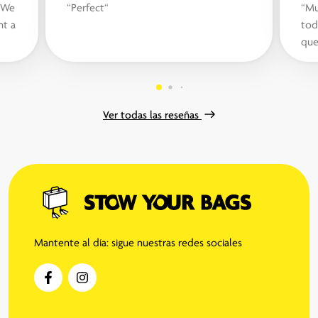
. We
“Perfect“
“Mu
ht a
tod
que
t
pos
Ver todas las reseñas
Mantente al día: sigue nuestras redes sociales