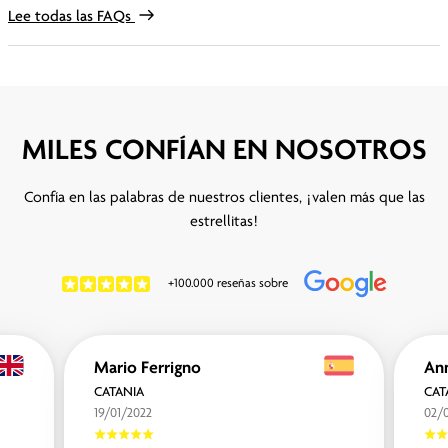
Lee todas las FAQs
MILES CONFÍAN EN NOSOTROS
Confía en las palabras de nuestros clientes, ¡valen más que las
estrellitas!
+100.000 reseñas sobre
Mario Ferrigno
An
CATANIA
CAT
19/01/2022
02/