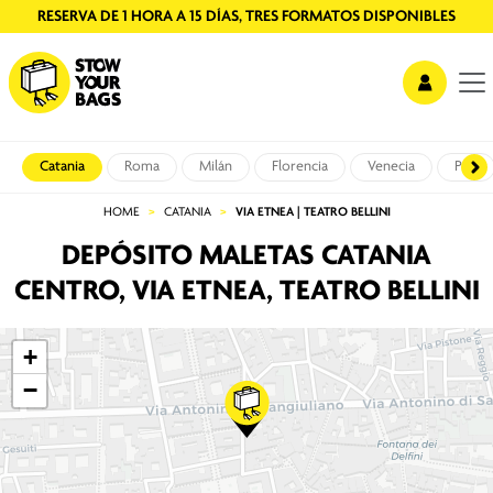
RESERVA EN LÍNEA O EN EL LUGAR
Catania
Roma
Milán
Florencia
Venecia
Pisa
HOME
CATANIA
VIA ETNEA | TEATRO BELLINI
DEPÓSITO MALETAS CATANIA
CENTRO, VIA ETNEA, TEATRO BELLINI
+
−