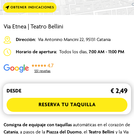
OBTENER INDICACIONES
Via Etnea | Teatro Bellini
Dirección:
Via Antonino Mancini 22, 95131 Catania
Horario de apertura:
Todos los días,
7:00 AM - 11:00 PM
4.7
551 reseñas
€ 2,49
DESDE
RESERVA TU TAQUILLA
Consigna de equipaje
con taquillas
automáticas en el corazón de
Catania
, a pasos de la
Piazza del Duomo
, el
Teatro Bellini
y la Via