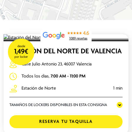
4.6
1089 reseñas
desde
ESTACIÓN DEL NORTE DE VALENCIA
1,49€
por locker
Calle Julio Antonio 23, 46007 Valencia
Todos los días,
7:00 AM - 11:00 PM
Estación de Norte
1 min
TAMAÑOS DE LOCKERS DISPONIBLES EN ESTA CONSIGNA
RESERVA TU TAQUILLA