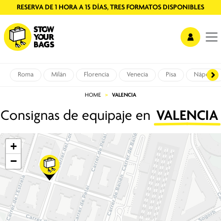
RESERVA DE 1 HORA A 15 DÍAS, TRES FORMATOS DISPONIBLES
Roma
Milán
Florencia
Venecia
Pisa
Nápoles
HOME
VALENCIA
Consignas de equipaje en
VALENCIA
+
−