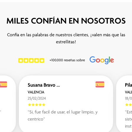
MILES CONFÍAN EN NOSOTROS
Confía en las palabras de nuestros clientes, ¡valen más que las
estrellitas!
+100.000 reseñas sobre
Susana Bravo Nin Bravo Nin
Pil
VALENCIA
VAL
25/02/2024
18/
“
“Si, fue facil de usar, el lugar limpio, y
“Es
centrico“
sis
ins