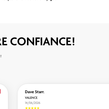
IRE CONFIANCE!
s!
Dave Starr.
VALENCE
14/06/2026