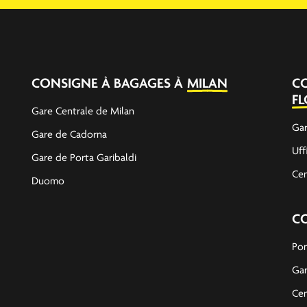
CONSIGNE À BAGAGES À
MILAN
C
F
Gare Centrale de Milan
Gar
Gare de Cadorna
Uff
Gare de Porta Garibaldi
Cen
Duomo
C
Pon
Gar
Cen