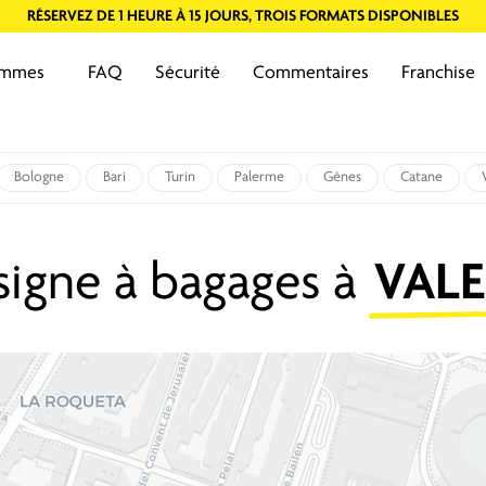
RÉSERVEZ DE 1 HEURE À 15 JOURS, TROIS FORMATS DISPONIBLES
ommes
FAQ
Sécurité
Commentaires
Franchise
Bologne
Bari
Turin
Palerme
Gênes
Catane
igne à bagages à
VAL