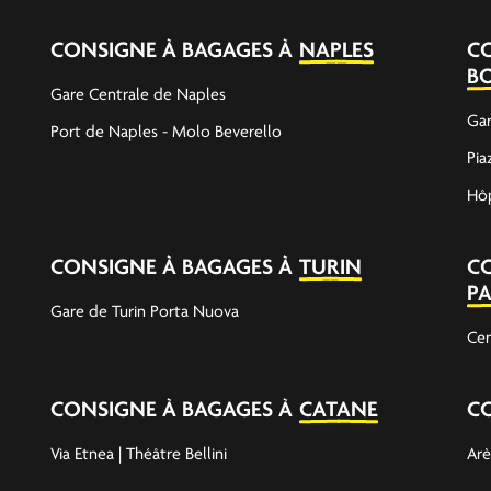
CONSIGNE À BAGAGES À
NAPLES
C
B
Gare Centrale de Naples
Gar
Port de Naples - Molo Beverello
Pia
Hôp
CONSIGNE À BAGAGES À
TURIN
C
P
Gare de Turin Porta Nuova
Cen
CONSIGNE À BAGAGES À
CATANE
C
Via Etnea | Théâtre Bellini
Arè