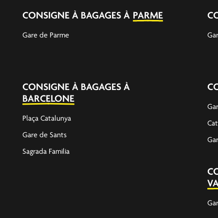
CONSIGNE À BAGAGES À
PARME
C
Gare de Parme
Gar
CONSIGNE À BAGAGES À
C
BARCELONE
Gar
Plaça Catalunya
Cat
Gare de Sants
Gar
Sagrada Familia
C
V
Gar