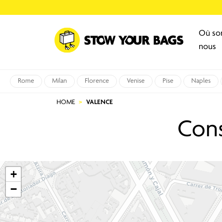
Où s
nous
Rome
Milan
Florence
Venise
Pise
Naples
HOME
VALENCE
Cons
+
−