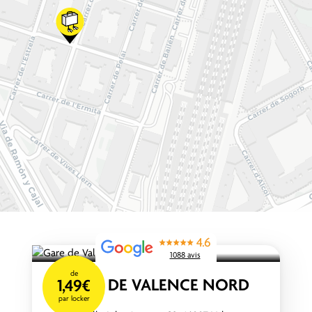
4.6
1088 avis
de
GARE DE VALENCE NORD
1,49€
par locker