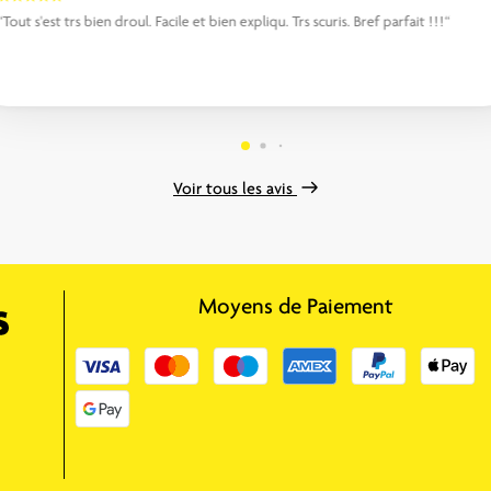
“Tout s'est trs bien droul. Facile et bien expliqu. Trs scuris. Bref parfait !!!“
Voir tous les avis
Moyens de Paiement