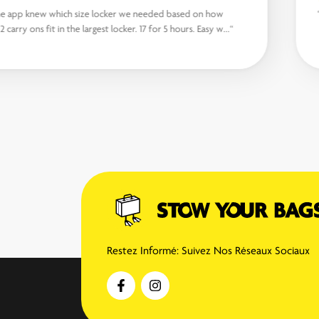
The app knew which size locker we needed based on how
many bags we had, 2 carry ons fit in the largest locker. 17 for 5 hours. Easy w...“
Restez Informé: Suivez Nos Réseaux Sociaux