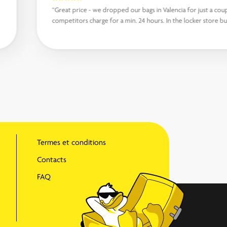
“Great price - we dropped our bags in Valencia for just a cou
competitors charge for a min. 24 hours. In the locker store bu
Termes et conditions
Contacts
FAQ