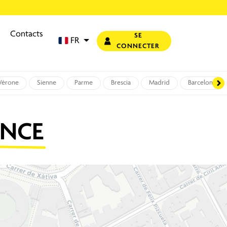
Contacts
SE
FR
CONNECTER
Vérone
Sienne
Parme
Brescia
Madrid
Barcelone
ENCE