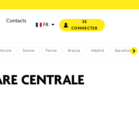
Contacts
SE
FR
CONNECTER
Vérone
Sienne
Parme
Brescia
Madrid
Barcelone
ARE CENTRALE