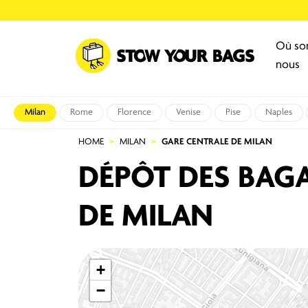
Où s
nous
Milan
Rome
Florence
Venise
Pise
Naples
HOME
MILAN
GARE CENTRALE DE MILAN
DÉPÔT DES BAGA
DE MILAN
+
−