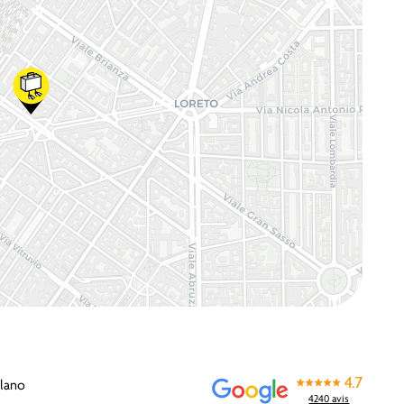
4.7
ilano
4240 avis