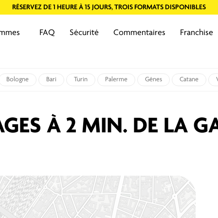
RÉSERVEZ DE 1 HEURE À 15 JOURS, TROIS FORMATS DISPONIBLES
ommes
FAQ
Sécurité
Commentaires
Franchise
Bologne
Bari
Turin
Palerme
Gênes
Catane
GES À 2 MIN. DE LA G