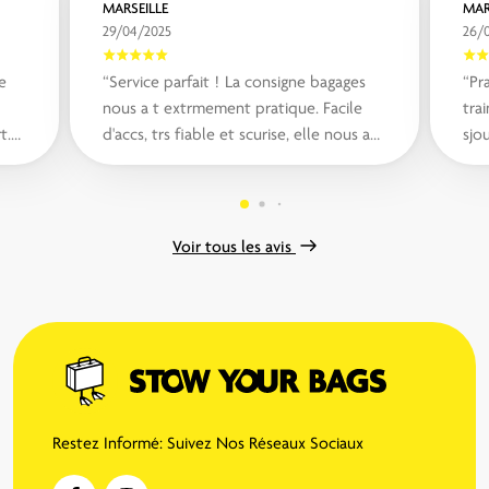
MARSEILLE
MAR
29/04/2025
26/
e
“Service parfait ! La consigne bagages
“Pr
nous a t extrmement pratique. Facile
tra
t.
d'accs, trs fiable et scurise, elle nous a
sjo
ct
permis de profiter de notre jou...“
faci
Voir tous les avis
Restez Informé: Suivez Nos Réseaux Sociaux