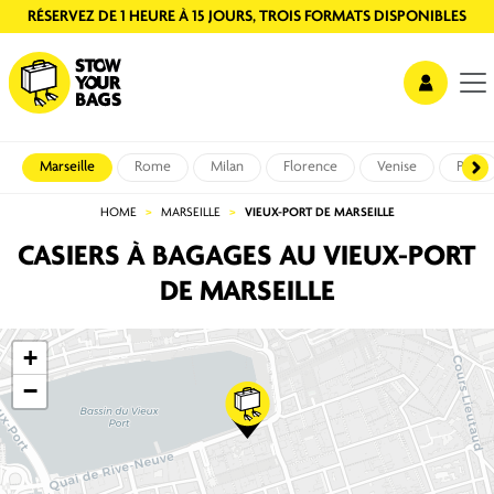
RÉSERVEZ DE 1 HEURE À 15 JOURS, TROIS FORMATS DISPONIBLES
Marseille
Rome
Milan
Florence
Venise
Pise
HOME
MARSEILLE
VIEUX-PORT DE MARSEILLE
CASIERS À BAGAGES AU VIEUX-PORT
DE MARSEILLE
+
−