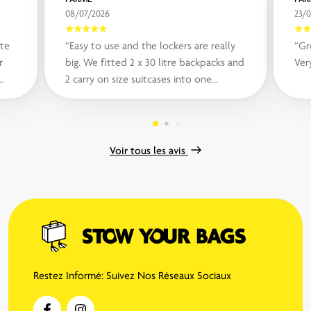
08/07/2026
23/
te
“Easy to use and the lockers are really
“Gr
r
big. We fitted 2 x 30 litre backpacks and
Ver
2 carry on size suitcases into one
..“
locker“
Voir tous les avis
Restez Informé: Suivez Nos Réseaux Sociaux