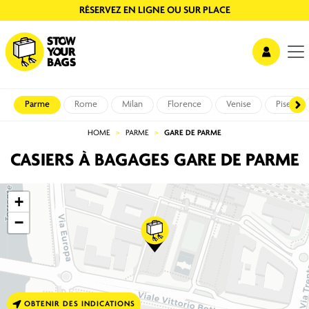
AUCUNE FILE D'ATTENTE, SÉCURISÉ ET VIDÉO SURVEILLÉ
Parme
Rome
Milan
Florence
Venise
Pise
HOME
PARME
GARE DE PARME
CASIERS À BAGAGES GARE DE PARME
+
−
OBTENIR DES INDICATIONS