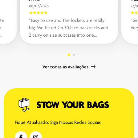
08/07/2026
23/
te
“Easy to use and the lockers are really
“Gr
r
big. We fitted 2 x 30 litre backpacks and
Ver
2 carry on size suitcases into one
..“
locker“
Ver todas as avaliações
Fique Atualizado: Siga Nossas Redes Sociais