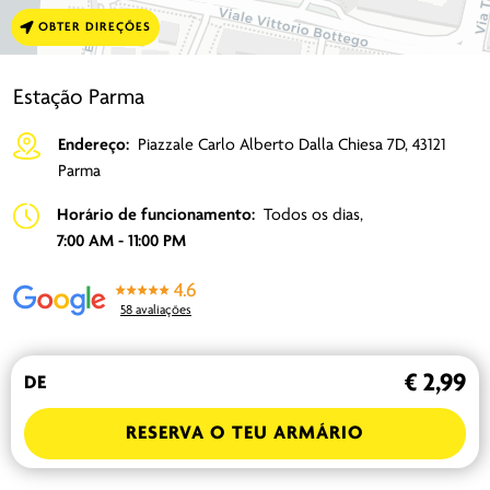
OBTER DIREÇÕES
Estação Parma
Endereço:
Piazzale Carlo Alberto Dalla Chiesa 7D, 43121
Parma
Horário de funcionamento:
Todos os dias,
7:00 AM - 11:00 PM
4.6
58 avaliações
€ 2,99
DE
RESERVA O TEU ARMÁRIO