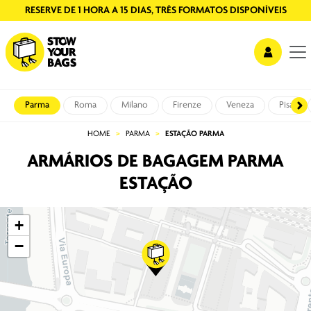
RESERVE DE 1 HORA A 15 DIAS, TRÊS FORMATOS DISPONÍVEIS
Parma
Roma
Milano
Firenze
Veneza
Pisa
HOME
PARMA
ESTAÇÃO PARMA
ARMÁRIOS DE BAGAGEM PARMA
ESTAÇÃO
+
−