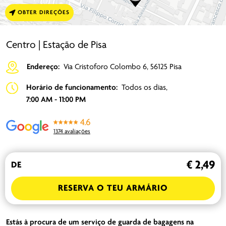
OBTER DIREÇÕES
Centro | Estação de Pisa
Endereço:
Via Cristoforo Colombo 6, 56125 Pisa
Horário de funcionamento:
Todos os dias,
7:00 AM - 11:00 PM
4.6
1374 avaliações
€ 2,49
DE
RESERVA O TEU ARMÁRIO
Estás à procura de um serviço de guarda de bagagens
na