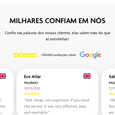
MILHARES CONFIAM EM NÓS
Confie nas palavras dos nossos clientes, elas valem mais do que
as estrelinhas!
+100.000 avaliações sobre
Ece Atlar
PALERMO
PAL
30/05/2026
17/0
.
“Not cheap, not expensive. If you need
“We
 the
this service, it was very effective, easy
but
k
and reachable.“