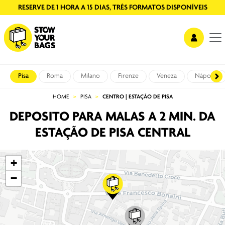
RESERVE DE 1 HORA A 15 DIAS, TRÊS FORMATOS DISPONÍVEIS
Pisa
Roma
Milano
Firenze
Veneza
Nàpoles
HOME
PISA
CENTRO | ESTAÇÃO DE PISA
DEPOSITO PARA MALAS A 2 MIN. DA
ESTAÇÃO DE PISA CENTRAL
+
−