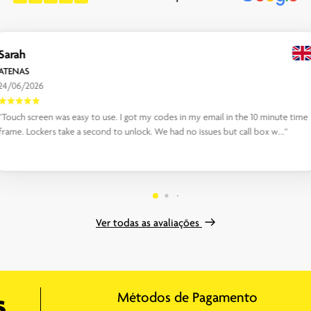
Sarah
ATENAS
24/06/2026
“Touch screen was easy to use. I got my codes in my email in the 10 minute time
frame. Lockers take a second to unlock. We had no issues but call box w...“
Ver todas as avaliações
Métodos de Pagamento