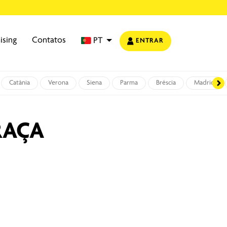
ising
Contatos
PT
ENTRAR
Catânia
Verona
Siena
Parma
Bréscia
Madrid
RAÇA