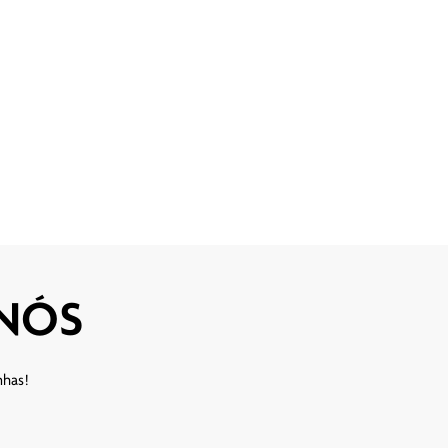
 NÓS
nhas!