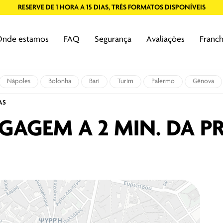
RESERVE DE 1 HORA A 15 DIAS, TRÊS FORMATOS DISPONÍVEIS
nde estamos
FAQ
Segurança
Avaliações
Franch
Nàpoles
Bolonha
Bari
Turim
Palermo
Gênova
AS
GAGEM A 2 MIN. DA P