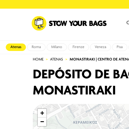
O
Atenas
Roma
Milano
Firenze
Veneza
Pisa
HOME
ATENAS
MONASTIRAKI | CENTRO DE ATEN
DEPÓSITO DE BA
MONASTIRAKI
+
−