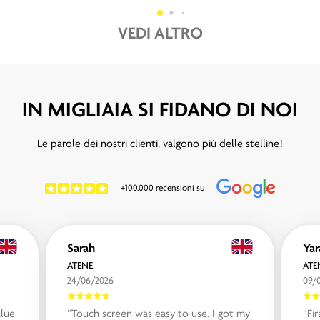
VEDI ALTRO
IN MIGLIAIA SI FIDANO DI NOI
Le parole dei nostri clienti, valgono più delle stelline!
+100.000 recensioni su
Sarah
Yar
ATENE
ATE
24/06/2026
09/
alue
“Touch screen was easy to use. I got my
“Fi