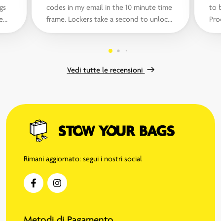
gs
codes in my email in the 10 minute time
to 
e
frame. Lockers take a second to unlock.
Pro
We had no issues but call box w...“
and
Vedi tutte le recensioni
Rimani aggiornato: segui i nostri social
Metodi di Pagamento