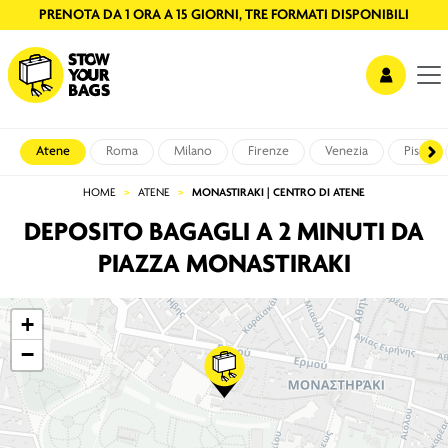
PRENOTA DA 1 ORA A 15 GIORNI, TRE FORMATI DISPONIBILI
Atene
Roma
Milano
Firenze
Venezia
Pisa
HOME
ATENE
MONASTIRAKI | CENTRO DI ATENE
DEPOSITO BAGAGLI A 2 MINUTI DA
PIAZZA MONASTIRAKI
+
−