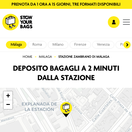
PRENOTA DA 1 ORA A 15 GIORNI, TRE FORMATI DISPONIBILI
Málaga
Roma
Milano
Firenze
Venezia
Pisa
HOME
MÁLAGA
STAZIONE ZAMBRANO DI MÁLAGA
DEPOSITO BAGAGLI A 2 MINUTI
DALLA STAZIONE
+
−