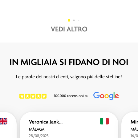
VEDI ALTRO
IN MIGLIAIA SI FIDANO DI NOI
Le parole dei nostri clienti, valgono più delle stelline!
+100.000 recensioni su
Veronica Jankovic
Mir
MÁLAGA
MÁ
28/08/2023
16/0