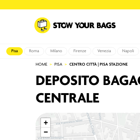
Pisa
Roma
Milano
Firenze
Venezia
Napoli
HOME
PISA
CENTRO CITTÀ | PISA STAZIONE
DEPOSITO BAGAG
CENTRALE
+
−