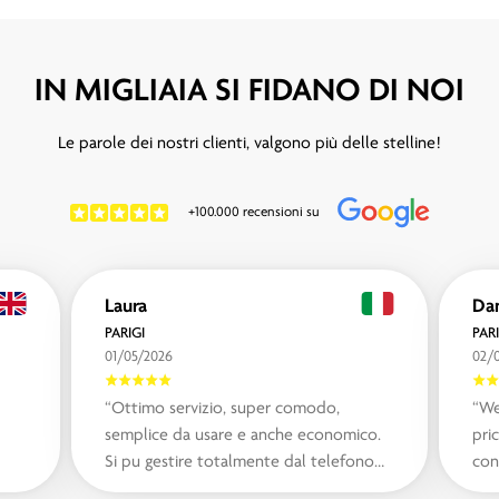
IN MIGLIAIA SI FIDANO DI NOI
Le parole dei nostri clienti, valgono più delle stelline!
+100.000 recensioni su
Laura
Dan
PARIGI
PARI
01/05/2026
02/
“Ottimo servizio, super comodo,
“We
semplice da usare e anche economico.
pri
Si pu gestire totalmente dal telefono
con
apertura e chiusura locker e consente
The