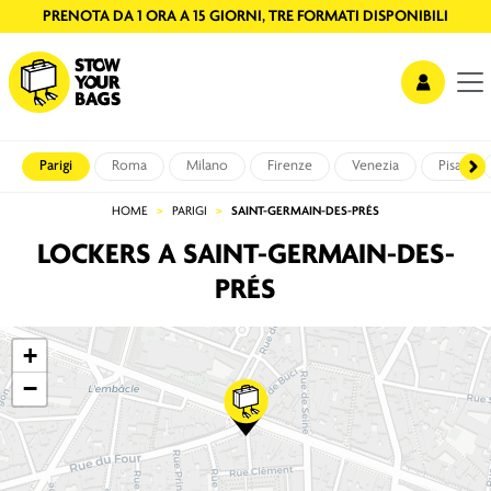
PRENOTA DA 1 ORA A 15 GIORNI, TRE FORMATI DISPONIBILI
Parigi
Roma
Milano
Firenze
Venezia
Pisa
HOME
PARIGI
SAINT-GERMAIN-DES-PRÉS
LOCKERS A SAINT-GERMAIN-DES-
PRÉS
+
−