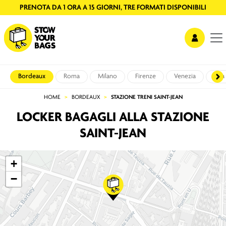
PRENOTA DA 1 ORA A 15 GIORNI, TRE FORMATI DISPONIBILI
Bordeaux
Roma
Milano
Firenze
Venezia
Pisa
HOME
BORDEAUX
STAZIONE TRENI SAINT-JEAN
LOCKER BAGAGLI ALLA STAZIONE
SAINT-JEAN
+
−