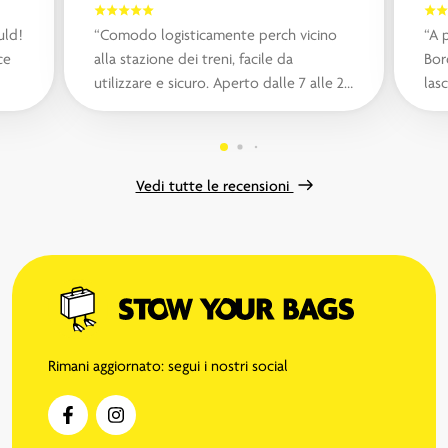
uld!
“Comodo logisticamente perch vicino
“A 
ce
alla stazione dei treni, facile da
Bor
utilizzare e sicuro. Aperto dalle 7 alle 23
lasc
con formule diverse di spazi e prezz...“
citt
Vedi tutte le recensioni
Rimani aggiornato: segui i nostri social