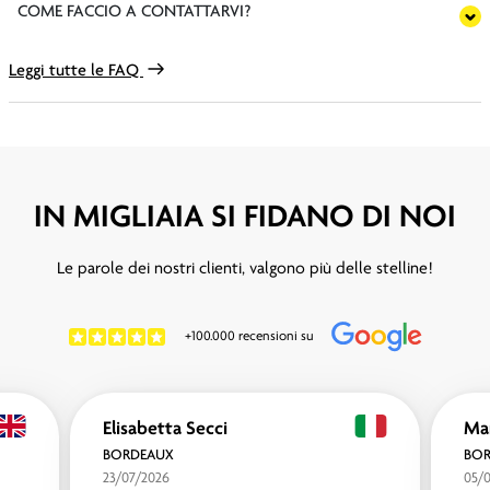
COME FACCIO A CONTATTARVI?
Leggi tutte le FAQ
IN MIGLIAIA SI FIDANO DI NOI
Le parole dei nostri clienti, valgono più delle stelline!
+100.000 recensioni su
Elisabetta Secci
Ma
BORDEAUX
BO
23/07/2026
05/