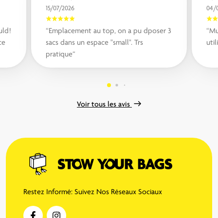
15/07/2026
04/
uld!
“Emplacement au top, on a pu dposer 3
“Mu
ce
sacs dans un espace "small". Trs
uti
pratique“
Voir tous les avis
Restez Informé: Suivez Nos Réseaux Sociaux