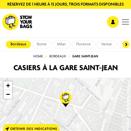
RÉSERVEZ DE 1 HEURE À 15 JOURS, TROIS FORMATS DISPONIBLES
Bordeaux
Rome
Milan
Florence
Venise
Pise
HOME
BORDEAUX
GARE SAINT-JEAN
CASIERS À LA GARE SAINT-JEAN
+
−
OBTENIR DES INDICATIONS