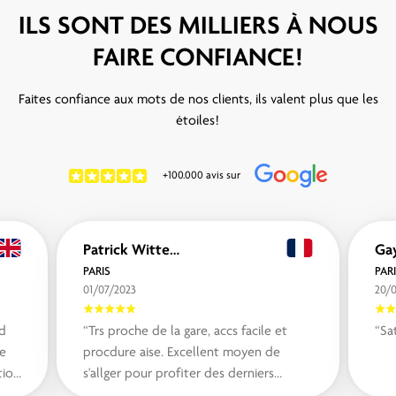
ILS SONT DES MILLIERS À NOUS
FAIRE CONFIANCE!
Faites confiance aux mots de nos clients, ils valent plus que les
étoiles!
+100.000 avis sur
Patrick Wittevrouw
PARIS
PAR
01/07/2023
20/
nd
“Trs proche de la gare, accs facile et
“Sat
he
procdure aise. Excellent moyen de
tion
s'allger pour profiter des derniers
instants.“