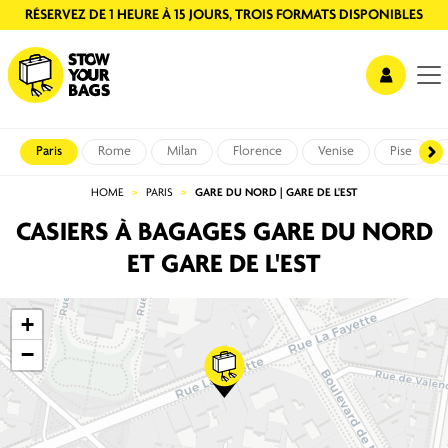
RÉSERVEZ EN LIGNE OU SUR PLACE
Paris
Rome
Milan
Florence
Venise
Pise
HOME
PARIS
GARE DU NORD | GARE DE L'EST
CASIERS À BAGAGES GARE DU NORD
ET GARE DE L'EST
+
−