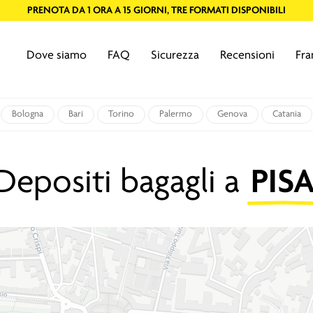
PRENOTA DA 1 ORA A 15 GIORNI, TRE FORMATI DISPONIBILI
Dove siamo
FAQ
Sicurezza
Recensioni
Fra
Bologna
Bari
Torino
Palermo
Genova
Catania
Depositi bagagli a
PIS