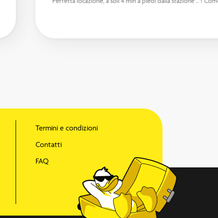
“Perfetta locazione, a soli 4 min a piedi dalla stazione .. ! C
Termini e condizioni
Contatti
FAQ