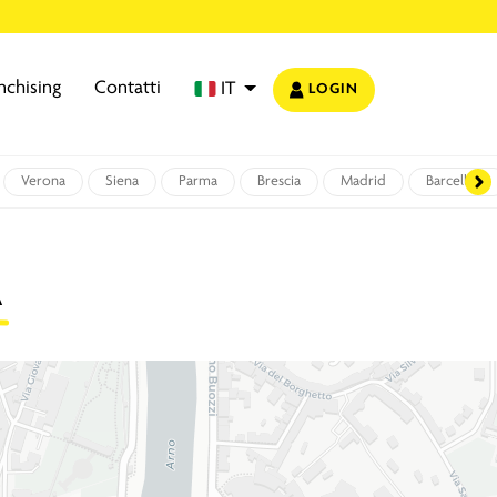
nchising
Contatti
IT
LOGIN
Verona
Siena
Parma
Brescia
Madrid
Barcellona
A