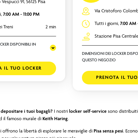
 Vespucci 91, 56125 Pisa
Via Cristoforo Colomb
i,
7:00 AM - 11:00 PM
Tutti i giorni,
7:00 AM 
i Treni
2 min
Stazione Pisa Central
CKER DISPONIBILI IN
DIMENSIONI DEI LOCKER DISPON
QUESTO NEGOZIO
A IL TUO LOCKER
PRENOTA IL TUO
i depositare i tuoi bagagli?
I nostri
locker self-service
sono distribuiti
d il famoso murale di
Keith Haring
.
ti offrono la libertà di esplorare le meraviglie di
Pisa senza pesi
. Econo