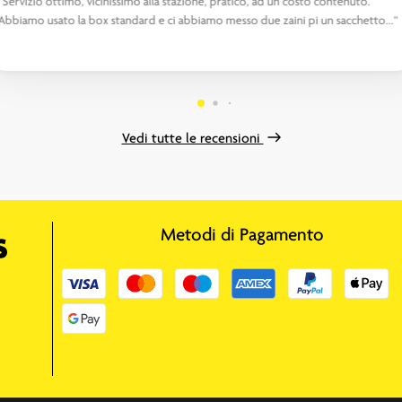
“Servizio ottimo, vicinissimo alla stazione, pratico, ad un costo contenuto.
Abbiamo usato la box standard e ci abbiamo messo due zaini pi un sacchetto...“
Vedi tutte le recensioni
Metodi di Pagamento