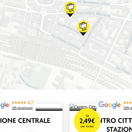
4.7
235 recensioni
1374 
da
ZIONE CENTRALE
CENTRO CITTÀ
2,49€
per locker
STAZIO