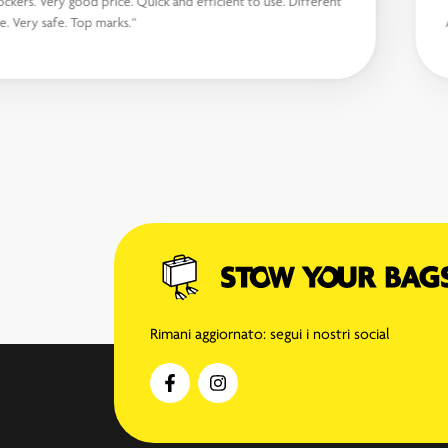
lockers. Very good price. Quick and efficient to use. Different
le. Very safe. Top marks.“
Rimani aggiornato: segui i nostri social