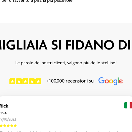
o per un'avventura pisana più piacevole.
IGLIAIA SI FIDANO D
Le parole dei nostri clienti, valgono più delle stelline!
+100.000 recensioni su
Rick
PISA
19/10/2022