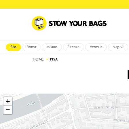
Pisa
Roma
Milano
Firenze
Venezia
Napoli
HOME
PISA
+
−