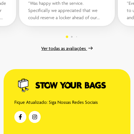
made
“Was happy with the service.
“Ev
r
Specifically we appreciated that we
to 
could reserve a locker ahead of our
and
arrival date. We chose a large one, which
cha
was bi...“
Ver todas as avaliações
Fique Atualizado: Siga Nossas Redes Sociais