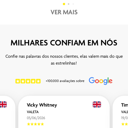
VER MAIS
MILHARES CONFIAM EM NÓS
Confie nas palavras dos nossos clientes, elas valem mais do que
as estrelinhas!
+100.000 avaliações sobre
Vicky Whitney
Ti
VALETA
VAL
05/06/2026
19/0