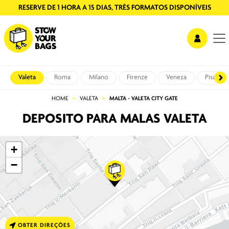
RESERVE DE 1 HORA A 15 DIAS, TRÊS FORMATOS DISPONÍVEIS
Valeta
Roma
Milano
Firenze
Veneza
Pisa
HOME
VALETA
MALTA - VALETA CITY GATE
DEPOSITO PARA MALAS VALETA
+
−
OBTER DIREÇÕES