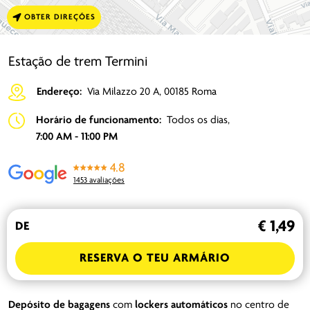
OBTER DIREÇÕES
Estação de trem Termini
Endereço:
Via Milazzo 20 A, 00185 Roma
Horário de funcionamento:
Todos os dias,
7:00 AM - 11:00 PM
4.8
1453 avaliações
€ 1,49
DE
RESERVA O TEU ARMÁRIO
Depósito de bagagens
com
lockers
automáticos
no centro de