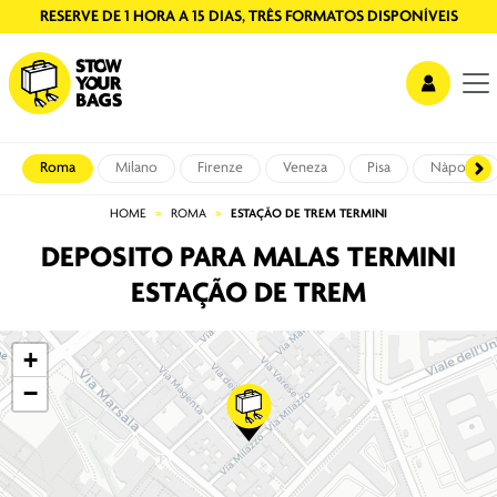
RESERVE DE 1 HORA A 15 DIAS, TRÊS FORMATOS DISPONÍVEIS
Roma
Milano
Firenze
Veneza
Pisa
Nàpoles
HOME
ROMA
ESTAÇÃO DE TREM TERMINI
DEPOSITO PARA MALAS TERMINI
ESTAÇÃO DE TREM
+
−