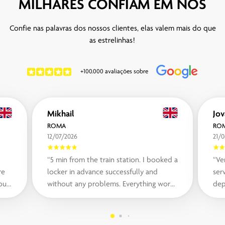
MILHARES CONFIAM EM NÓS
Confie nas palavras dos nossos clientes, elas valem mais do que
as estrelinhas!
+100.000 avaliações sobre
Mikhail
ROMA
RO
12/07/2026
21/
“5 min from the train station. I booked a
“Ve
re
locker in advance successfully and
serv
ou
without any problems. Everything works
dep
ur
fast and flawless. Prices are also...“
loc
th..