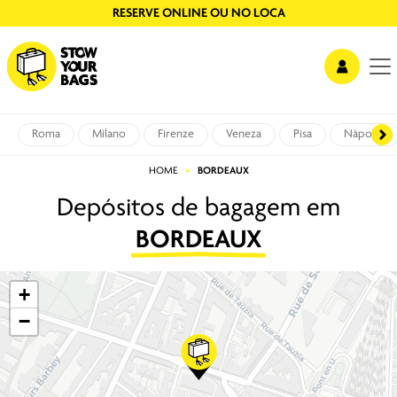
SEM FILAS, SEGURO E COM VIDEO VIGILÂNCIA
Roma
Milano
Firenze
Veneza
Pisa
Nàpoles
HOME
BORDEAUX
Depósitos de bagagem em
BORDEAUX
+
−