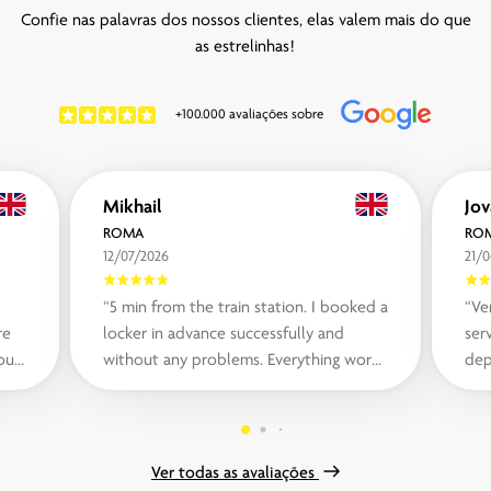
Confie nas palavras dos nossos clientes, elas valem mais do que
as estrelinhas!
+100.000 avaliações sobre
Mikhail
ROMA
RO
12/07/2026
21/
“5 min from the train station. I booked a
“Ve
re
locker in advance successfully and
serv
ou
without any problems. Everything works
dep
ur
fast and flawless. Prices are also...“
loc
th..
Ver todas as avaliações