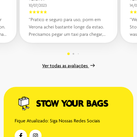
10/07/2023
14/
r
“Pratico e seguro para uso, porm em
“We
on.
Verona achei bastante longe da estao.
Sto
than
Precisamos pegar um taxi para chegar,
was
mas vale o custo benefcio.“
The
Ver todas as avaliações
Fique Atualizado: Siga Nossas Redes Sociais