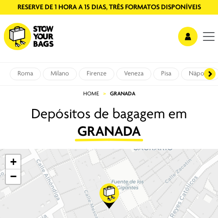
RESERVE DE 1 HORA A 15 DIAS, TRÊS FORMATOS DISPONÍVEIS
Roma
Milano
Firenze
Veneza
Pisa
Nàpoles
HOME
GRANADA
Depósitos de bagagem em
GRANADA
+
−